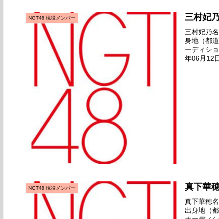
三村妃
NGT48 現役メンバー
三村妃乃名前
身地（都道
ーディション
年06月12
2018年12
真下華
NGT48 現役メンバー
真下華穂名前
出身地（都