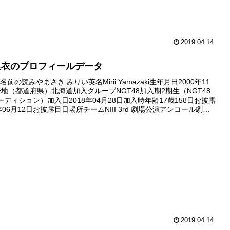
2019.04.14
里衣のプロフィールデータ
前の読みやまざき みりい英名Mirii Yamazaki生年月日2000年11
身地（都道府県）北海道加入グループNGT48加入期2期生（NGT48
ーディション）加入日2018年04月28日加入時年齢17歳158日お披露
年06月12日お披露目日場所チームNIII 3rd 劇場公演アンコール劇場
18年11...
2019.04.14