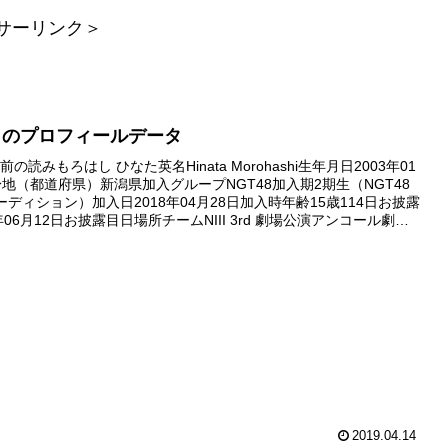
サーリンク＞
向のプロフィールデータ
の読みもろはし ひなた英名Hinata Morohashi生年月日2003年01
身地（都道府県）新潟県加入グループNGT48加入期2期生（NGT48
ーディション）加入日2018年04月28日加入時年齢15歳114日お披露
年06月12日お披露目日場所チームNIII 3rd 劇場公演アンコール劇場
18年1...
2019.04.14