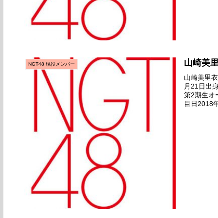
山崎美
NGT48 現役メンバー
山崎美里衣名
月21日出
第2期生オ
目日2018
デビュー日20