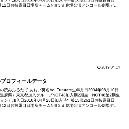
ョン）加入日2018年04月28日加入時年齢18歳171日お披露目日
6月12日お披露目日場所チームNIII 3rd 劇場公演アンコール劇場デビ
年12月24日デ...
2019.04.14
のプロフィールデータ
読みふるたて あおい英名Aoi Furutate生年月日2004年08月10日
道府県）東京都加入グループNGT48加入期2期生（NGT48第2期生
ョン）加入日2018年04月28日加入時年齢13歳261日お披露目日
6月12日お披露目日場所チームNIII 3rd 劇場公演アンコール劇場デビ
年11月09日...