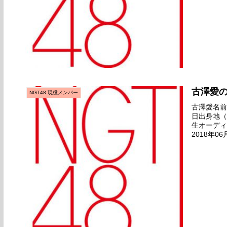
古澤愛
NGT48 現役メンバー
古澤愛名前の
日出身地（
生オーディ
2018年0
ュー日2019