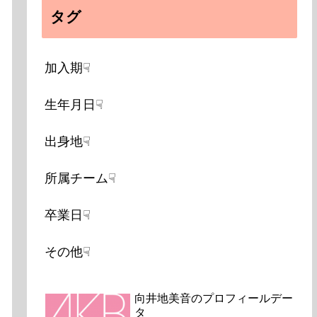
タグ
加入期☟
生年月日☟
出身地☟
所属チーム☟
卒業日☟
その他☟
向井地美音のプロフィールデー
タ