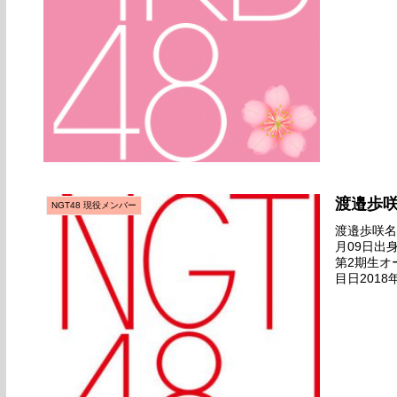
渡邉歩
NGT48 現役メンバー
渡邉歩咲名前
月09日出
第2期生オ
目日2018
デビュー日20