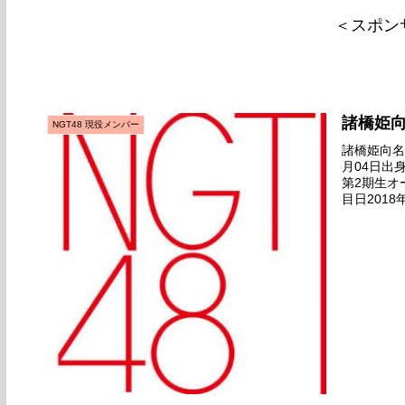
＜スポン
諸橋姫
NGT48 現役メンバー
諸橋姫向名前
月04日出
第2期生オ
目日2018
デビュー日20