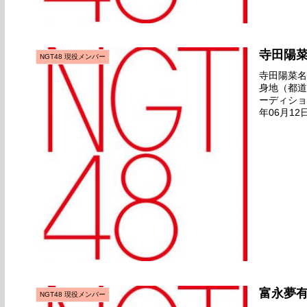
寺田陽
NGT48 現役メンバー
寺田陽菜名前
身地（都道
ーディション
年06月12
2018年12
富永夢
NGT48 現役メンバー