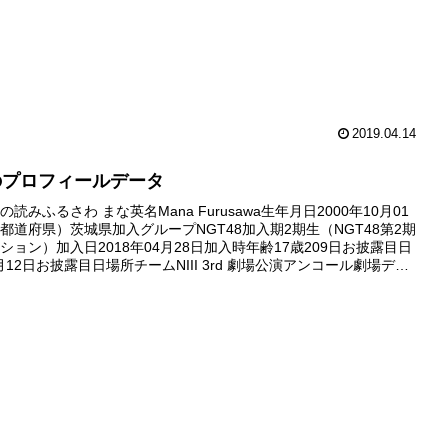
2019.04.14
のプロフィールデータ
読みふるさわ まな英名Mana Furusawa生年月日2000年10月01
都道府県）茨城県加入グループNGT48加入期2期生（NGT48第2期
ション）加入日2018年04月28日加入時年齢17歳209日お披露目日
6月12日お披露目日場所チームNIII 3rd 劇場公演アンコール劇場デビ
年01月30日...