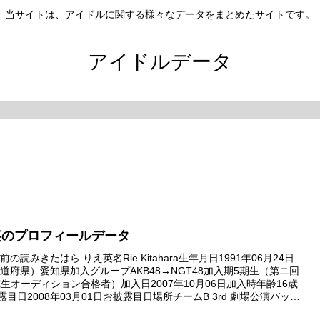
当サイトは、アイドルに関する様々なデータをまとめたサイトです。
アイドルデータ
英のプロフィールデータ
の読みきたはら りえ英名Rie Kitahara生年月日1991年06月24日
道府県）愛知県加入グループAKB48→NGT48加入期5期生（第ニ回
研究生オーディション合格者）加入日2007年10月06日加入時年齢16歳
露目日2008年03月01日お披露目日場所チームB 3rd 劇場公演バック
デビュー日2...