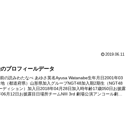
2019.06.11
咲のプロフィールデータ
の読みわたなべ あゆさ英名Ayusa Watanabe生年月日2001年03
身地（都道府県）山形県加入グループNGT48加入期2期生（NGT48
ーディション）加入日2018年04月28日加入時年齢17歳050日お披露
年06月12日お披露目日場所チームNIII 3rd 劇場公演アンコール劇場
19年01月...