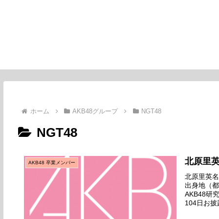
ホーム
AKB48グループ
NGT48
NGT48
北原里
AKB48 卒業メンバー
北原里英名前
出身地（都
AKB48
104日お披
ダンサー劇場