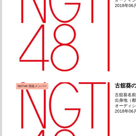
オーディシ
2018年0
ュー日2018
古舘葵
NGT48 現役メンバー
古舘葵名前の
出身地（都
オーディシ
2018年0
ュー日2018