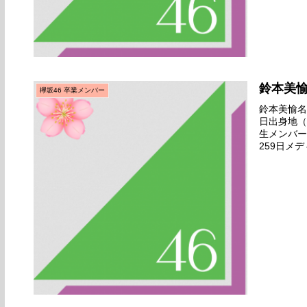
鈴本美
欅坂46 卒業メンバー
鈴本美愉名前
日出身地（
生メンバー
259日メ
終オーディ