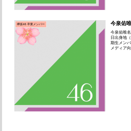
今泉佑
欅坂46 卒業メンバー
今泉佑唯名前
日出身地（
期生メンバ
メディア向
ディション