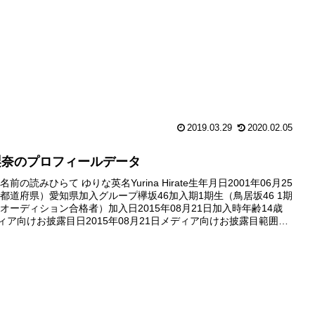
2019.03.29
2020.02.05
梨奈のプロフィールデータ
前の読みひらて ゆりな英名Yurina Hirate生年月日2001年06月25
都道府県）愛知県加入グループ欅坂46加入期1期生（鳥居坂46 1期
オーディション合格者）加入日2015年08月21日加入時年齢14歳
ディア向けお披露目日2015年08月21日メディア向けお披露目範囲最
ション後のフォトセッションの...