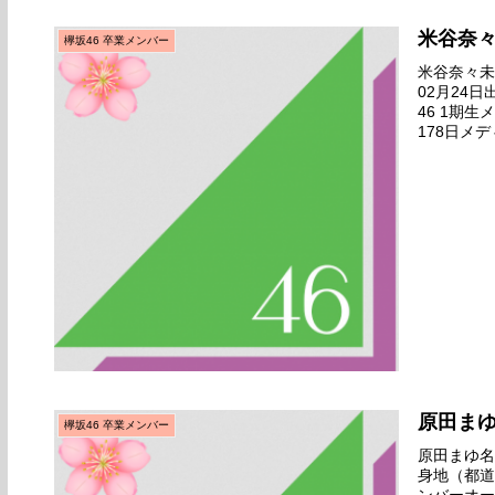
米谷奈
欅坂46 卒業メンバー
米谷奈々未名
02月24
46 1期
178日メ
終オーディ
原田ま
欅坂46 卒業メンバー
原田まゆ名前
身地（都道