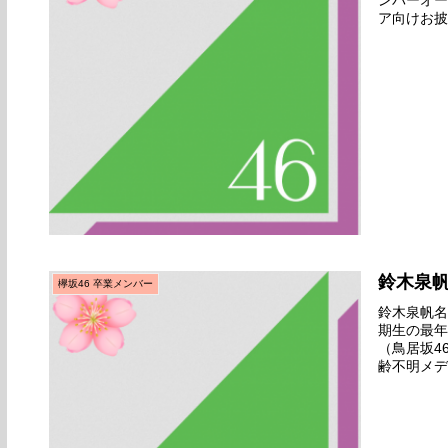
ンバーオー
ア向けお披
ョン後のフ
鈴木泉
欅坂46 卒業メンバー
鈴木泉帆名前
期生の最年
（鳥居坂4
齢不明メデ
終オーディ