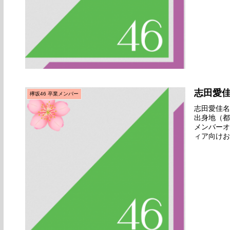
志田愛
欅坂46 卒業メンバー
志田愛佳名前
出身地（都
メンバーオ
ィア向けお
ション後の