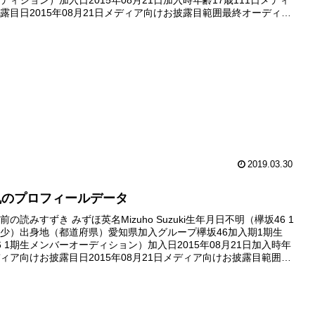
ディション）加入日2015年08月21日加入時年齢17歳111日メディ
露目日2015年08月21日メディア向けお披露目範囲最終オーディシ
ォトセッションの模様番組初出演...
2019.03.30
帆のプロフィールデータ
の読みすずき みずほ英名Mizuho Suzuki生年月日不明（欅坂46 1
少）出身地（都道府県）愛知県加入グループ欅坂46加入期1期生
6 1期生メンバーオーディション）加入日2015年08月21日加入時年
ィア向けお披露目日2015年08月21日メディア向けお披露目範囲最
ション後のフォトセッションの模様番組...