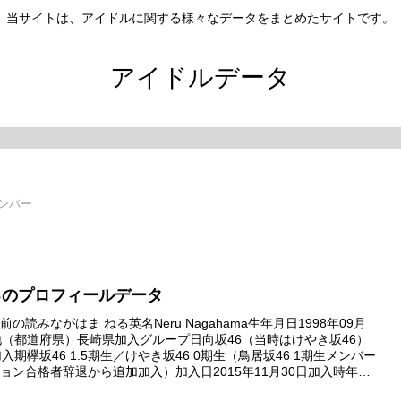
当サイトは、アイドルに関する様々なデータをまとめたサイトです。
アイドルデータ
メンバー
るのプロフィールデータ
の読みながはま ねる英名Neru Nagahama生年月日1998年09月
地（都道府県）長崎県加入グループ日向坂46（当時はけやき坂46）
入期欅坂46 1.5期生／けやき坂46 0期生（鳥居坂46 1期生メンバー
ョン合格者辞退から追加加入）加入日2015年11月30日加入時年齢
日メディア向けお披露目日2...