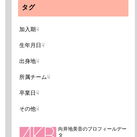
タグ
加入期☟
生年月日☟
出身地☟
所属チーム☟
卒業日☟
その他☟
向井地美音のプロフィールデー
タ