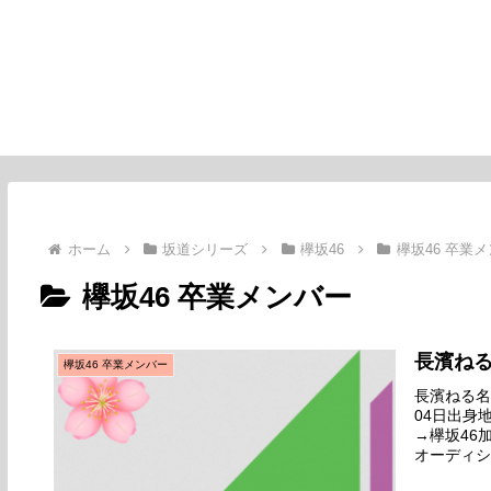
ホーム
坂道シリーズ
欅坂46
欅坂46 卒業
欅坂46 卒業メンバー
長濱ね
欅坂46 卒業メンバー
長濱ねる名前
04日出身
→欅坂46加
オーディシ
17歳087