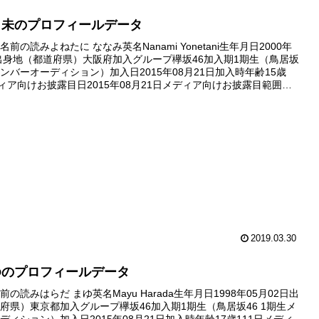
々未のプロフィールデータ
前の読みよねたに ななみ英名Nanami Yonetani生年月日2000年
日出身地（都道府県）大阪府加入グループ欅坂46加入期1期生（鳥居坂
生メンバーオーディション）加入日2015年08月21日加入時年齢15歳
ディア向けお披露目日2015年08月21日メディア向けお披露目範囲最
ション後のフォトセッションの...
2019.03.30
ゆのプロフィールデータ
の読みはらだ まゆ英名Mayu Harada生年月日1998年05月02日出
府県）東京都加入グループ欅坂46加入期1期生（鳥居坂46 1期生メ