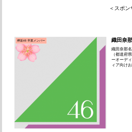
＜スポン
織田奈
欅坂46 卒業メンバー
織田奈那名前
（都道府県
ーオーディ
ィア向けお
ション後の