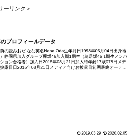
サーリンク＞
那のプロフィールデータ
の読みおだ なな英名Nana Oda生年月日1998年06月04日出身地
）静岡県加入グループ欅坂46加入期1期生（鳥居坂46 1期生メンバ
ション合格者）加入日2015年08月21日加入時年齢17歳078日メデ
披露目日2015年08月21日メディア向けお披露目範囲最終オーディ
フォトセッションの模様番組初出演日...
2019.03.29
2020.02.05