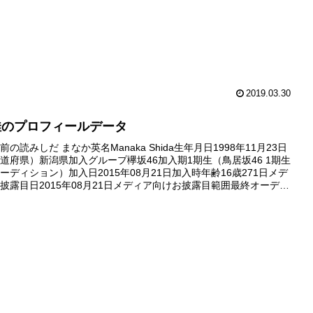
2019.03.30
佳のプロフィールデータ
の読みしだ まなか英名Manaka Shida生年月日1998年11月23日
道府県）新潟県加入グループ欅坂46加入期1期生（鳥居坂46 1期生
ーディション）加入日2015年08月21日加入時年齢16歳271日メデ
披露目日2015年08月21日メディア向けお披露目範囲最終オーディ
フォトセッションの模様番組初出...