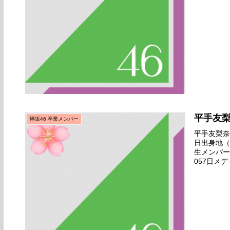
平手友
欅坂46 卒業メンバー
平手友梨奈名
日出身地（
生メンバー
057日メ
終オーディ