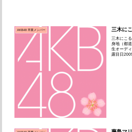
三木に
AKB48 卒業メンバー
三木にこる名
身地（都道
生オーディ
露目日200
公演）劇場デ
藤島マ