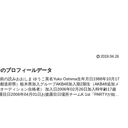
ュー日2006年...
2019.04.26
子のプロフィールデータ
の読みおおしま ゆうこ英名Yuko Oshima生年月日1988年10月17
都道府県）栃木県加入グループAKB48加入期2期生（AKB48追加メ
オーディション合格者） 加入日2006年02月26日加入時年齢17歳
露目日2006年04月01日お披露目日場所チームK 1st『PARTYが始ま
場デビュー日20...