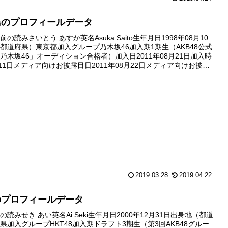
鳥のプロフィールデータ
の読みさいとう あすか英名Asuka Saito生年月日1998年08月10
都道府県）東京都加入グループ乃木坂46加入期1期生（AKB48公式
乃木坂46」オーディション合格者）加入日2011年08月21日加入時
011日メディア向けお披露目日2011年08月22日メディア向けお披露
オーディション後の記者会見の...
2019.03.28
2019.04.22
のプロフィールデータ
読みせき あい英名Ai Seki生年月日2000年12月31日出身地（都道
県加入グループHKT48加入期ドラフト3期生（第3回AKB48グルー