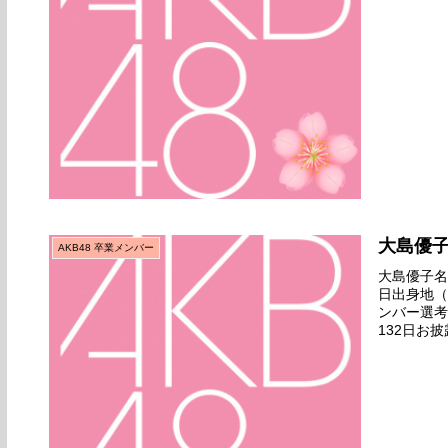
公演劇場デビ
大島優
AKB48 卒業メンバー
大島優子名前
日出身地（
ンバー選考
132日お披
るよ』公演劇