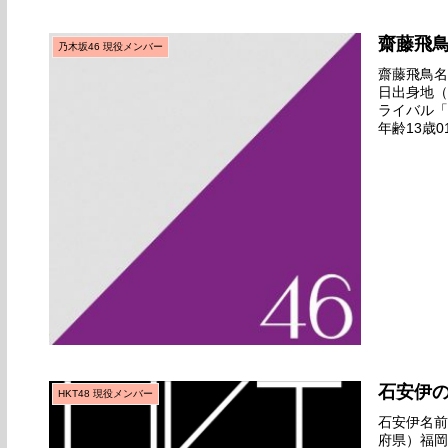
齋藤飛
乃木坂46 現役メンバー
齋藤飛鳥名前
日出身地（
ライバル「
年齢13歳
目範囲最終
石安伊
HKT48 現役メンバー
石安伊名前の
府県）福岡