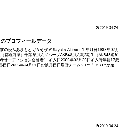
2019.04.24
加のプロフィールデータ
の読みあきもと さやか英名Sayaka Akimoto生年月日1988年07月
地（都道府県）千葉県加入グループAKB48加入期2期生（AKB48追加
考オーディション合格者） 加入日2006年02月26日加入時年齢17歳
露目日2006年04月01日お披露目日場所チームK 1st『PARTYが始ま
劇場デビュー...
2019.04.24