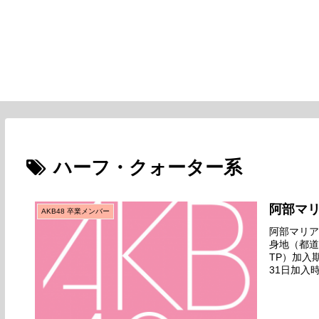
ハーフ・クォーター系
阿部マ
AKB48 卒業メンバー
阿部マリア名
身地（都道府
TP）加入
31日加入
生公演『恋