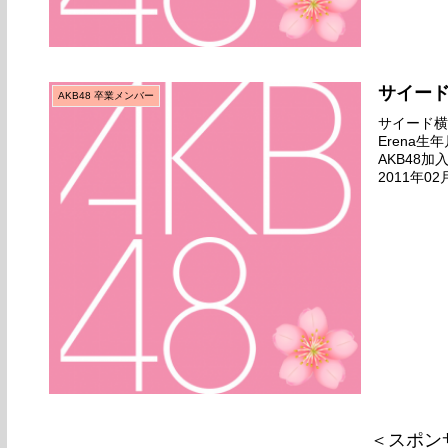
サイー
AKB48 卒業メンバー
サイード横田
Erena
AKB48
2011年0
場所チームA
＜スポン