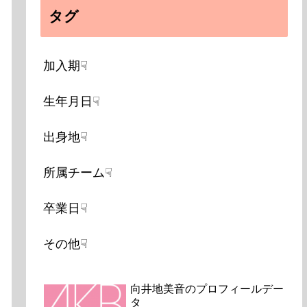
タグ
加入期☟
生年月日☟
出身地☟
所属チーム☟
卒業日☟
その他☟
向井地美音のプロフィールデー
タ