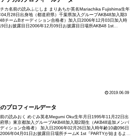
カ名前の読みふじしま まりあちか英名Mariachika Fujishima生年
0年04月28日出身地（都道府県）千葉県加入グループAKB48加入期3
B48チームBオーディション合格者）加入日2006年12月03日加入時
19日お披露目日2006年12月09日お披露目日場所AKB48 1st
RY ...
2019.06.09
美のプロフィールデータ
の読みおく めぐみ英名Megumi Oku生年月日1995年11月22日出
府県）東京都加入グループAKB48加入期2期生（AKB48追加メンバ
ディション合格者） 加入日2006年02月26日加入時年齢10歳096日
006年04月01日お披露目日場所チームK 1st『PARTYが始まるよ』