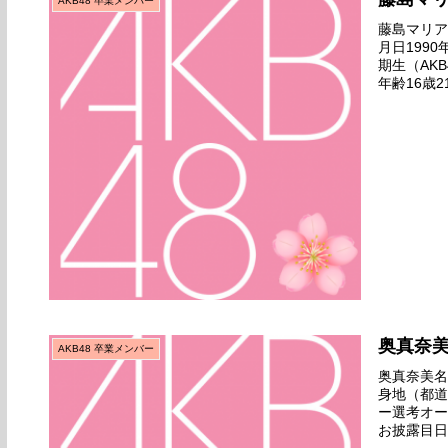
AKB48 卒業メンバー
藤島マリアチ
月日199
期生（AK
年齢16歳2
ANNIVERSA
奥真奈
AKB48 卒業メンバー
奥真奈美名前
身地（都道
ー選考オー
お披露目日2