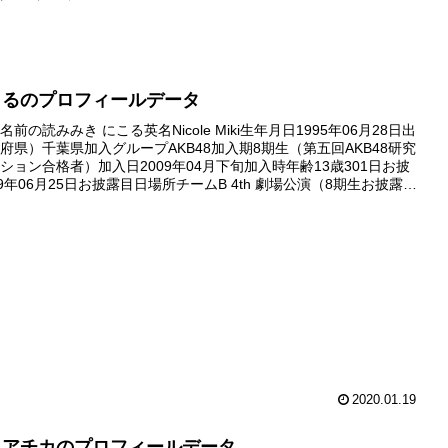
こるのプロフィールデータ
前の読みみき にこる英名Nicole Miki生年月日1995年06月28日出
府県）千葉県加入グループAKB48加入期8期生（第五回AKB48研究
ション合格者）加入日2009年04月下旬加入時年齢13歳301日お披
9年06月25日お披露目日場所チームB 4th 劇場公演（8期生お披露目
ビュー日2009年...
2020.01.19
リアチカのプロフィールデータ