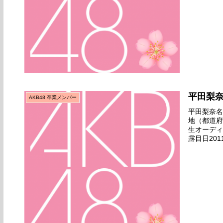
平田梨
AKB48 卒業メンバー
平田梨奈名前
地（都道府
生オーディ
露目日201
（12期生お