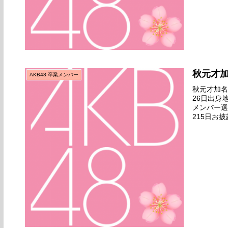
秋元才
AKB48 卒業メンバー
秋元才加名前
26日出身
メンバー選
215日お披
るよ』公演