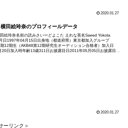
2020.01.27
ド横田絵玲奈のプロフィールデータ
絵玲奈名前の読みさいーどよこた えれな英名Saeed Yokota
生年月日1997年04月15日出身地（都道府県）東京都加入グループ
加入期12期生（AKB48第12期研究生オーディション合格者）加入日
2月20日加入時年齢13歳311日お披露目日2011年05月05日お披露目日
 6th 劇場公演前座ガー...
2020.01.27
サーリンク＞