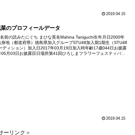
2019.04.15
妃菜のプロフィールデータ
前の読みたにぐち まひな英名Mahina Taniguchi生年月日2000年
日出身地（都道府県）徳島県加入グループSTU48加入期1期生（STU48
ーディション）加入日2017年03月19日加入時年齢17歳044日お披露
7年05月03日お披露目日場所第41回ひろしまフラワーフェスティバル
日2018年01...
2019.04.15
サーリンク＞