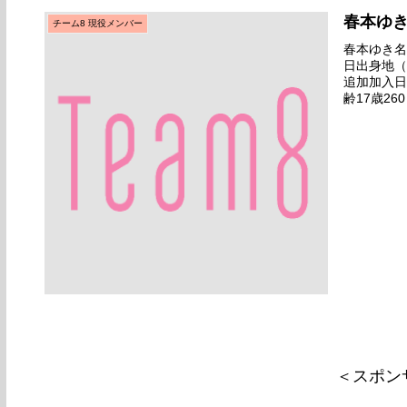
春本ゆ
チーム8 現役メンバー
春本ゆき名前
日出身地（
追加加入日
齢17歳2
つり2017
＜スポン