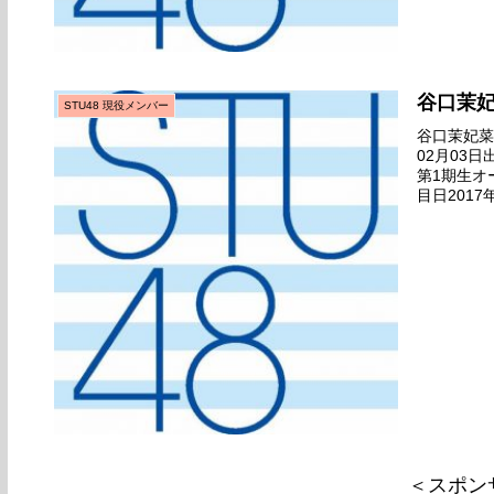
谷口茉
STU48 現役メンバー
谷口茉妃菜名
02月03
第1期生オ
目日201
劇場デビュー
＜スポン