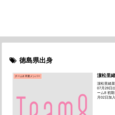
徳島県出身
濵松里
チーム8 卒業メンバー
濵松里緒菜名
07月28
ーム8 初期
月02日加入
AKB48 Te