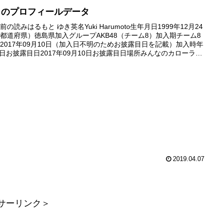
きのプロフィールデータ
の読みはるもと ゆき英名Yuki Harumoto生年月日1999年12月24
都道府県）徳島県加入グループAKB48（チーム8）加入期チーム8
2017年09月10日（加入日不明のためお披露目日を記載）加入時年
60日お披露目日2017年09月10日お披露目日場所みんなのカローラま
（トヨタカローラ徳島）劇場...
2019.04.07
サーリンク＞