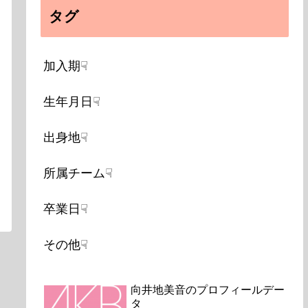
タグ
加入期☟
生年月日☟
出身地☟
所属チーム☟
卒業日☟
その他☟
向井地美音のプロフィールデー
タ