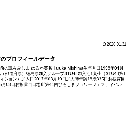
2020.01.31
香のプロフィールデータ
の読みみしま はるか英名Haruka Mishima生年月日1998年04月
地（都道府県）徳島県加入グループSTU48加入期1期生（STU48第1
ィション）加入日2017年03月19日加入時年齢18歳335日お披露目
年05月03日お披露目日場所第41回ひろしまフラワーフェスティバル劇
2018年01月06日...