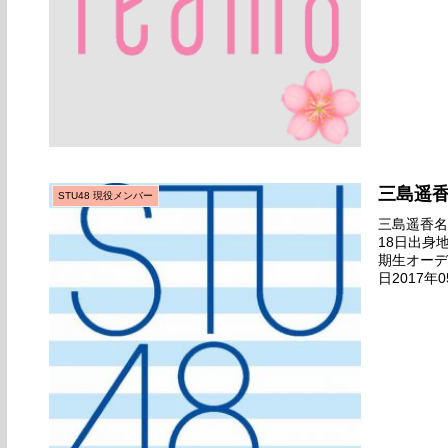
三島遥
STU48 現役メンバー
三島遥香名前
18日出身
期生オーデ
日2017
場デビュー日