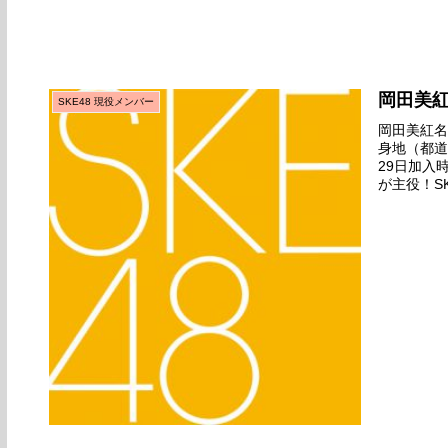
岡田美
SKE48 現役メンバー
岡田美紅名前
身地（都道
29日加入
が主役！S
日2017年