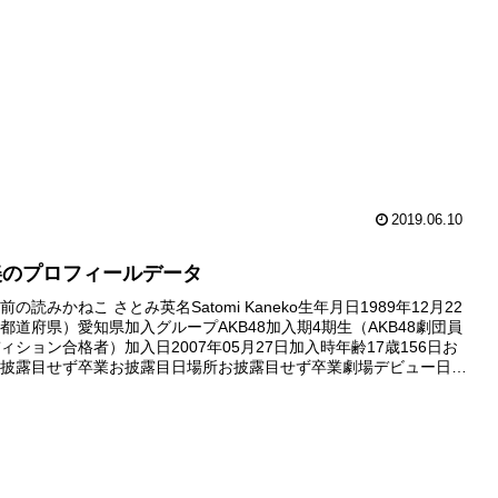
卒業デビュー公演公演デビューせず卒...
2019.06.10
美のプロフィールデータ
の読みかねこ さとみ英名Satomi Kaneko生年月日1989年12月22
都道府県）愛知県加入グループAKB48加入期4期生（AKB48劇団員
ィション合格者）加入日2007年05月27日加入時年齢17歳156日お
披露目せず卒業お披露目日場所お披露目せず卒業劇場デビュー日公
せず卒業デビュー公演公演デビュー...