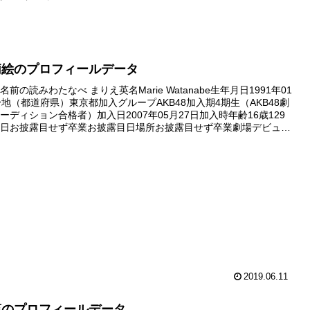
莉絵のプロフィールデータ
前の読みわたなべ まりえ英名Marie Watanabe生年月日1991年01
身地（都道府県）東京都加入グループAKB48加入期4期生（AKB48劇
ーディション合格者）加入日2007年05月27日加入時年齢16歳129
日お披露目せず卒業お披露目日場所お披露目せず卒業劇場デビュー
ューせず卒業デビュー公演公演デ...
2019.06.11
葵のプロフィールデータ