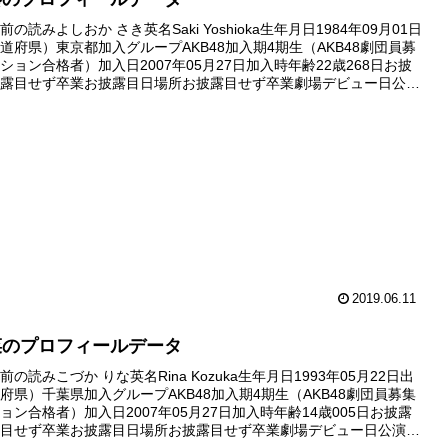
の読みよしおか さき英名Saki Yoshioka生年月日1984年09月01日
道府県）東京都加入グループAKB48加入期4期生（AKB48劇団員募
ション合格者）加入日2007年05月27日加入時年齢22歳268日お披
露目せず卒業お披露目日場所お披露目せず卒業劇場デビュー日公演
ず卒業デビュー公演公演デビュー...
2019.06.11
菜のプロフィールデータ
の読みこづか りな英名Rina Kozuka生年月日1993年05月22日出
府県）千葉県加入グループAKB48加入期4期生（AKB48劇団員募集
ョン合格者）加入日2007年05月27日加入時年齢14歳005日お披露
目せず卒業お披露目日場所お披露目せず卒業劇場デビュー日公演デ