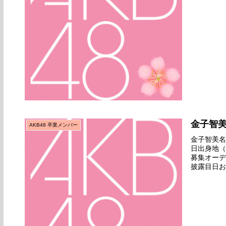
ビューせず
金子智
AKB48 卒業メンバー
金子智美名前
日出身地（
募集オーデ
披露目日お
演デビュー