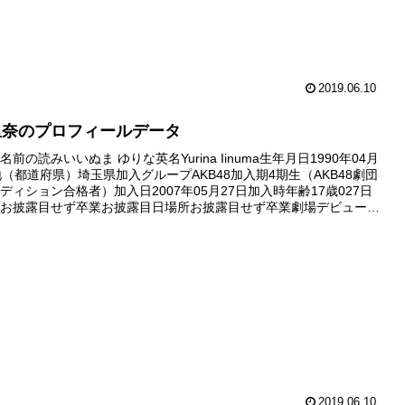
2019.06.10
里奈のプロフィールデータ
前の読みいいぬま ゆりな英名Yurina Iinuma生年月日1990年04月
地（都道府県）埼玉県加入グループAKB48加入期4期生（AKB48劇団
ディション合格者）加入日2007年05月27日加入時年齢17歳027日
お披露目せず卒業お披露目日場所お披露目せず卒業劇場デビュー日
ーせず卒業デビュー公演公演デビ...
2019.06.10