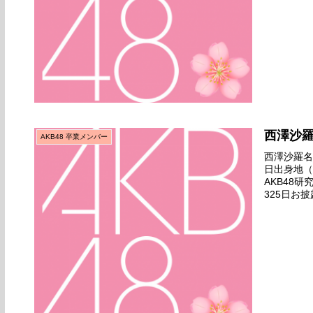
西澤沙
AKB48 卒業メンバー
西澤沙羅名前
日出身地（
AKB48
325日お
ビューせず