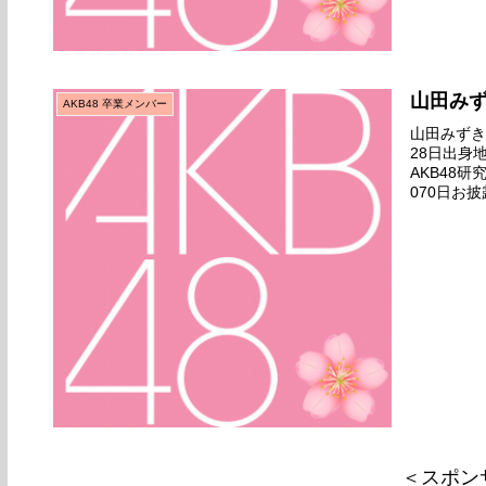
山田み
AKB48 卒業メンバー
山田みずき名
28日出身
AKB48
070日お
ビューせず
＜スポン