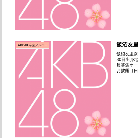
飯沼友
AKB48 卒業メンバー
飯沼友里奈名
30日出身
員募集オー
お披露目日
公演デビュ