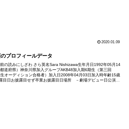
2020.01.09
羅のプロフィールデータ
の読みにしざわ さら英名Sara Nishizawa生年月日1992年05月14
都道府県）神奈川県加入グループAKB48加入期6期生（第三回
研究生オーディション合格者）加入日2008年04月03日加入時年齢15歳
披露目日お披露目せず卒業お披露目日場所 －劇場デビュー日公演デ
卒業デビュー公演 －昇格日昇格せず...