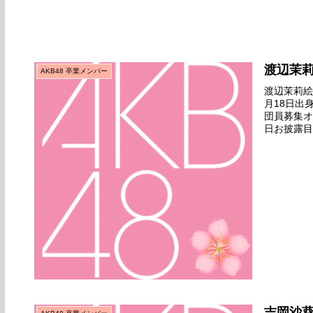
渡辺茉
AKB48 卒業メンバー
渡辺茉莉絵名
月18日出
団員募集オ
日お披露目
日公演デビ
吉岡沙