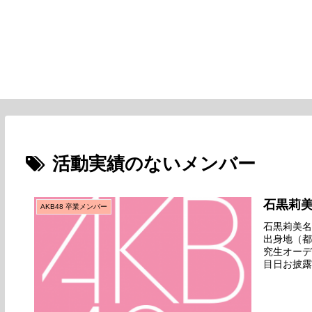
活動実績のないメンバー
石黒莉
AKB48 卒業メンバー
石黒莉美名前
出身地（都
究生オーデ
目日お披露
業デビュー