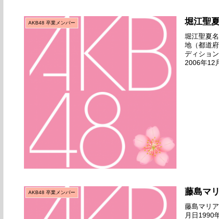
堀江聖
AKB48 卒業メンバー
堀江聖夏名前
地（都道府
ディション
2006年12
日公演デビュ
藤島マ
AKB48 卒業メンバー
藤島マリアチ
月日199