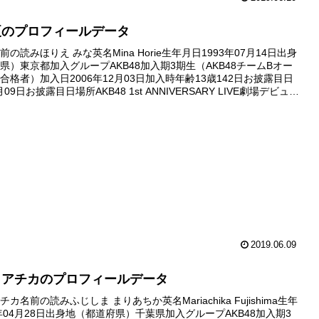
夏のプロフィールデータ
の読みほりえ みな英名Mina Horie生年月日1993年07月14日出身
県）東京都加入グループAKB48加入期3期生（AKB48チームBオー
合格者）加入日2006年12月03日加入時年齢13歳142日お披露目日
月09日お披露目日場所AKB48 1st ANNIVERSARY LIVE劇場デビュー
ー...
2019.06.09
リアチカのプロフィールデータ
カ名前の読みふじしま まりあちか英名Mariachika Fujishima生年
0年04月28日出身地（都道府県）千葉県加入グループAKB48加入期3