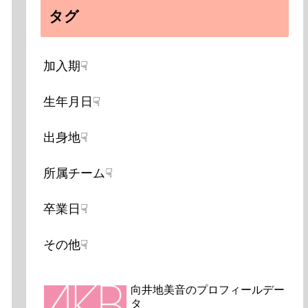
タグ
加入期☟
生年月日☟
出身地☟
所属チーム☟
卒業日☟
その他☟
向井地美音のプロフィールデー
タ