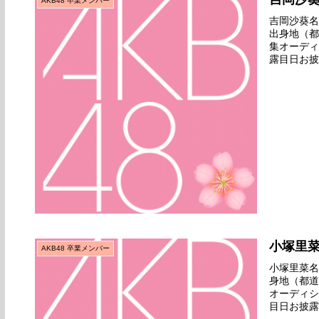
AKB48 卒業メンバー
吉岡沙葵名前
出身地（都
集オーディ
露目日お披
デビューせ
小塚里
AKB48 卒業メンバー
小塚里菜名前
身地（都道
オーディシ
目日お披露