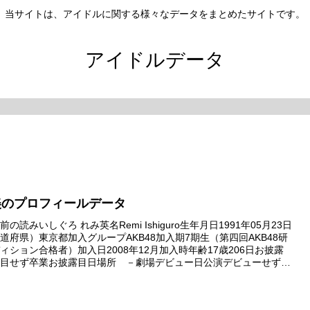
当サイトは、アイドルに関する様々なデータをまとめたサイトです。
アイドルデータ
美のプロフィールデータ
の読みいしぐろ れみ英名Remi Ishiguro生年月日1991年05月23日
道府県）東京都加入グループAKB48加入期7期生（第四回AKB48研
ィション合格者）加入日2008年12月加入時年齢17歳206日お披露
目せず卒業お披露目日場所 －劇場デビュー日公演デビューせず卒
公演 －昇格日昇格せず卒業昇格ま...