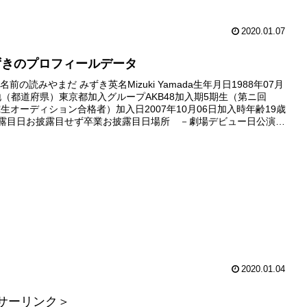
2020.01.07
ずきのプロフィールデータ
前の読みやまだ みずき英名Mizuki Yamada生年月日1988年07月
地（都道府県）東京都加入グループAKB48加入期5期生（第ニ回
研究生オーディション合格者）加入日2007年10月06日加入時年齢19歳
披露目日お披露目せず卒業お披露目日場所 －劇場デビュー日公演デ
卒業デビュー公演 －昇格日昇格せず卒...
2020.01.04
サーリンク＞