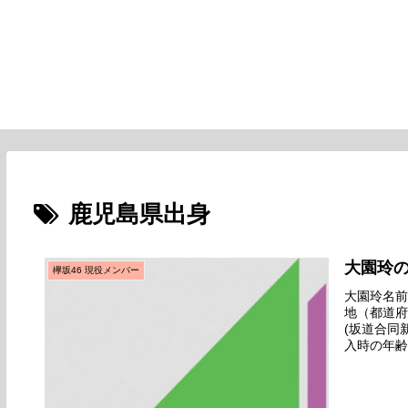
鹿児島県出身
大園玲
欅坂46 現役メンバー
大園玲名前の
地（都道府
(坂道合同
入時の年齢
お披露目範