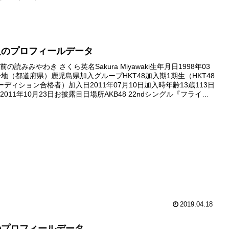
良のプロフィールデータ
の読みみやわき さくら英名Sakura Miyawaki生年月日1998年03
身地（都道府県）鹿児島県加入グループHKT48加入期1期生（HKT48
ーディション合格者）加入日2011年07月10日加入時年齢13歳113日
011年10月23日お披露目日場所AKB48 22ndシングル『フライン
全国握手会（西...
2019.04.18
のプロフィールデータ