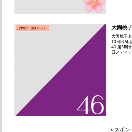
大園桃
乃木坂46 現役メンバー
大園桃子名前
13日出身
46 第3期
日メディア
ナル審査後
＜スポン