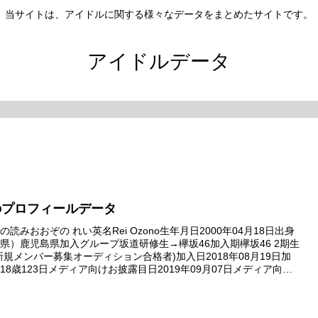
当サイトは、アイドルに関する様々なデータをまとめたサイトです。
アイドルデータ
のプロフィールデータ
読みおおぞの れい英名Rei Ozono生年月日2000年04月18日出身
県）鹿児島県加入グループ坂道研修生→欅坂46加入期欅坂46 2期生
新規メンバー募集オーディション合格者)加入日2018年08月19日加
18歳123日メディア向けお披露目日2019年09月07日メディア向け
囲グラビア写真1枚番組初出演日...