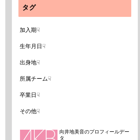
タグ
加入期☟
生年月日☟
出身地☟
所属チーム☟
卒業日☟
その他☟
向井地美音のプロフィールデー
タ