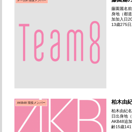
チーム8 現役メンバー
藤園麗名前の
身地（都道
加加入日2
13歳275
タ劇場デビ
柏木由
AKB48 現役メンバー
柏木由紀名前
日出身地（
AKB48
齢15歳14