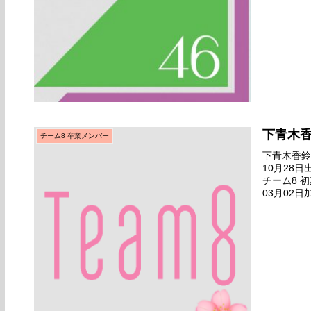
下青木
チーム8 卒業メンバー
下青木香鈴名
10月28
チーム8 初
03月02日
AKB48 Tea