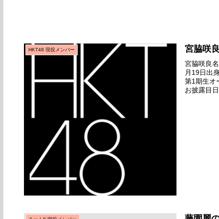
宮脇咲
HKT48 現役メンバー
宮脇咲良名前
月19日出
第1期生オ
お披露目日2
グゲット』
藤園麗