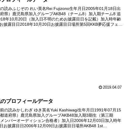
読みふじぞの れい英名Rei Fujizono生年月日2005年01月18日出
府県）鹿児島県加入グループAKB48（チーム8）加入期チーム8 追
018年10月20日（加入日不明のためお披露目日を記載）加入時年齢
日お披露目日2018年10月20日お披露目日場所第5回KKB夢応援フェス
ュー日デビュー待ちデビュ...
2019.04.07
紀のプロフィールデータ
の読みかしわぎ ゆき英名Yuki Kashiwagi生年月日1991年07月15
都道府県）鹿児島県加入グループAKB48加入期3期生（第三期
追加メンバーオーディション合格者）加入日2006年12月03日加入時年
1日お披露目日2006年12月09日お披露目日場所AKB48 1st