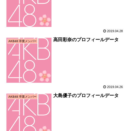
2019.04.28
高田彩奈のプロフィールデータ
AKB48 卒業メンバー
2019.04.26
大島優子のプロフィールデータ
AKB48 卒業メンバー