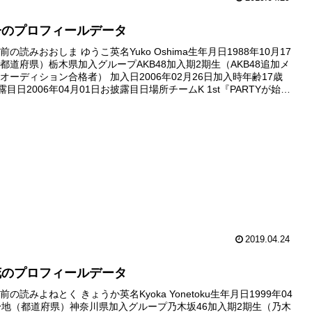
子のプロフィールデータ
の読みおおしま ゆうこ英名Yuko Oshima生年月日1988年10月17
都道府県）栃木県加入グループAKB48加入期2期生（AKB48追加メ
オーディション合格者） 加入日2006年02月26日加入時年齢17歳
露目日2006年04月01日お披露目日場所チームK 1st『PARTYが始ま
場デビュー日20...
2019.04.24
花のプロフィールデータ
の読みよねとく きょうか英名Kyoka Yonetoku生年月日1999年04
身地（都道府県）神奈川県加入グループ乃木坂46加入期2期生（乃木