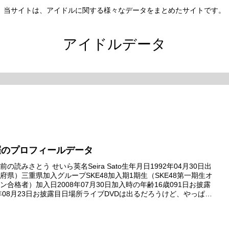
当サイトは、アイドルに関する様々なデータをまとめたサイトです。
アイドルデータ
羅のプロフィールデータ
の読みさとう せいら英名Seira Sato生年月日1992年04月30日出
府県）三重県加入グループSKE48加入期1期生（SKE48第一期生オ
ン合格者）加入日2008年07月30日加入時の年齢16歳091日お披露
8年08月23日お披露目日場所ライブDVDは出るだろうけど、やっぱり
 AKB48夏祭り劇場デ...