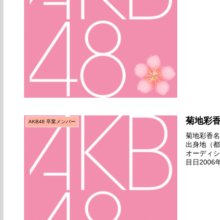
劇場デビュー
菊地彩
AKB48 卒業メンバー
菊地彩香名前
出身地（都
オーディシ
目日2006年
ュー日20...