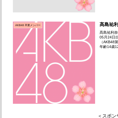
髙島祐
AKB48 卒業メンバー
髙島祐利奈名
05月24
（AKB4
年齢14歳1
ン6周年記
＜スポン