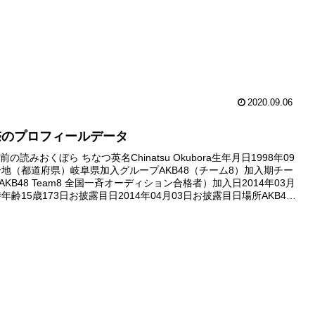
2020.09.06
捺のプロフィールデータ
の読みおくぼら ちなつ英名Chinatsu Okubora生年月日1998年09
身地（都道府県）岐阜県加入グループAKB48（チーム8）加入期チー
AKB48 Team8 全国一斉オーディション合格者）加入日2014年03月
年齢15歳173日お披露目日2014年04月03日お披露目日場所AKB48
...