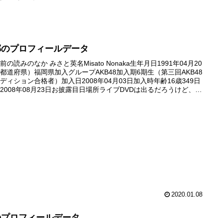
郷のプロフィールデータ
の読みのなか みさと英名Misato Nonaka生年月日1991年04月20
都道府県）福岡県加入グループAKB48加入期6期生（第三回AKB48
ディション合格者）加入日2008年04月03日加入時年齢16歳349日
2008年08月23日お披露目日場所ライブDVDは出るだろうけど、や
るぜ! AKB48夏祭...
2020.01.08
のプロフィールデータ