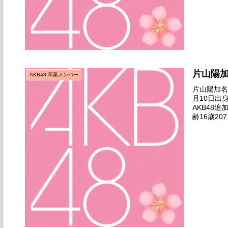
片山陽
AKB48 卒業メンバー
片山陽加名前
月10日出
AKB48
齢16歳20
ANNIVERS