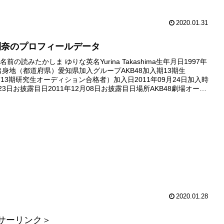
2020.01.31
利奈のプロフィールデータ
前の読みたかしま ゆりな英名Yurina Takashima生年月日1997年
日出身地（都道府県）愛知県加入グループAKB48加入期13期生
8第13期研究生オーディション合格者）加入日2011年09月24日加入時
23日お披露目日2011年12月08日お披露目日場所AKB48劇場オープ
念特別公演劇場デビュー...
2020.01.28
サーリンク＞