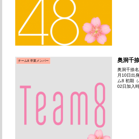
奥洞千
チーム8 卒業メンバー
奥洞千捺名前
月10日出
ム8 初期（
02日加入時
Team8 プロ