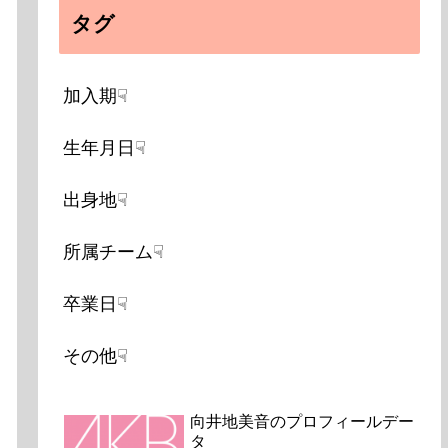
タグ
加入期☟
生年月日☟
出身地☟
所属チーム☟
卒業日☟
その他☟
向井地美音のプロフィールデー
タ