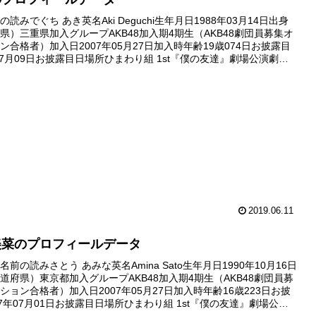
読みでぐち あき英名Aki Deguchi生年月日1988年03月14日出身
県）三重県加入グループAKB48加入期4期生（AKB48劇団員募集オ
ン合格者）加入日2007年05月27日加入時年齢19歳074日お披露目
年07月09日お披露目日場所ひまわり組 1st『僕の友達』劇場公演劇場
007年07月09日デ...
2019.06.11
美菜のプロフィールデータ
前の読みさとう あみな英名Amina Sato生年月日1990年10月16日
道府県）東京都加入グループAKB48加入期4期生（AKB48劇団員募
ション合格者）加入日2007年05月27日加入時年齢16歳223日お披
07年07月01日お披露目日場所ひまわり組 1st『僕の友達』劇場公演