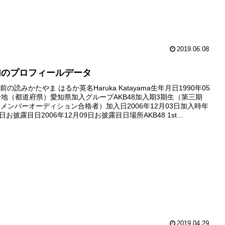
2019.06.08
加のプロフィールデータ
の読みかたやま はるか英名Haruka Katayama生年月日1990年05
身地（都道府県）愛知県加入グループAKB48加入期3期生（第三期
追加メンバーオーディション合格者）加入日2006年12月03日加入時年
7日お披露目日2006年12月09日お披露目日場所AKB48 1st
ARY LIVE劇...
2019.04.29