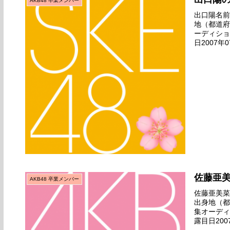
AKB48 卒業メンバー
出口陽名前の
地（都道府
ーディショ
日2007
デビュー日2
佐藤亜
AKB48 卒業メンバー
佐藤亜美菜名
出身地（都
集オーディ
露目日20