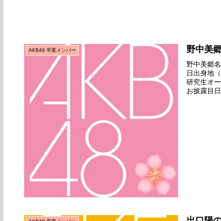
野中美
AKB48 卒業メンバー
野中美郷名前
日出身地（
研究生オー
お披露目日
っぱり生に限
出口陽