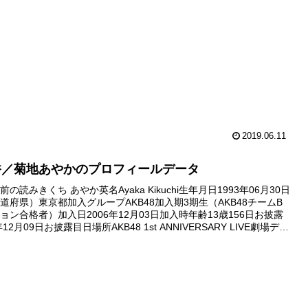
日2007年07月01...
2019.06.11
香／菊地あやかのプロフィールデータ
の読みきくち あやか英名Ayaka Kikuchi生年月日1993年06月30日
道府県）東京都加入グループAKB48加入期3期生（AKB48チームB
ョン合格者）加入日2006年12月03日加入時年齢13歳156日お披露
12月09日お披露目日場所AKB48 1st ANNIVERSARY LIVE劇場デビ