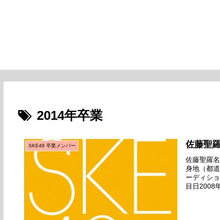
2014年卒業
佐藤聖
SKE48 卒業メンバー
佐藤聖羅名前
身地（都道
ーディショ
目日200
生に限るぜ!