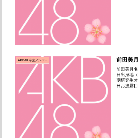
前田美
AKB48 卒業メンバー
前田美月名前
日出身地（
期研究生オ
日お披露目日
座ガールズ