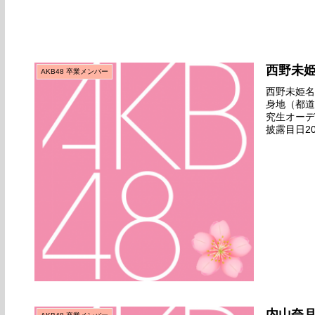
西野未
AKB48 卒業メンバー
西野未姫名前
身地（都道
究生オーデ
披露目日20
ールズ劇場デ
内山奈