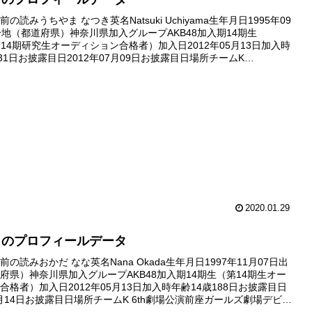
の読みうちやま なつき英名Natsuki Uchiyama生年月日1995年09
身地（都道府県）神奈川県加入グループAKB48加入期14期生
8第14期研究生オーディション合格者）加入日2012年05月13日加入時
31日お披露目日2012年07月09日お披露目日場所チームK
SET』公演前座ガールズ劇場デ...
2020.01.29
々のプロフィールデータ
の読みおかだ なな英名Nana Okada生年月日1997年11月07日出
府県）神奈川県加入グループAKB48加入期14期生（第14期生オー
合格者）加入日2012年05月13日加入時年齢14歳188日お披露目日
07月14日お披露目日場所チームK 6th劇場公演前座ガールズ劇場デビュ