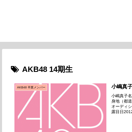
AKB48 14期生
小嶋真
AKB48 卒業メンバー
小嶋真子名前
身地（都道
オーディシ
露目日201
ルズ劇場デビ