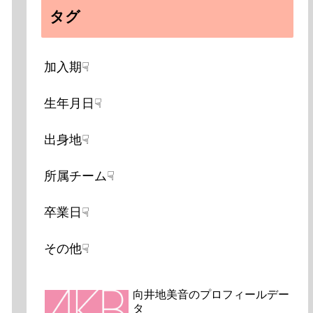
タグ
加入期☟
生年月日☟
出身地☟
所属チーム☟
卒業日☟
その他☟
向井地美音のプロフィールデー
タ