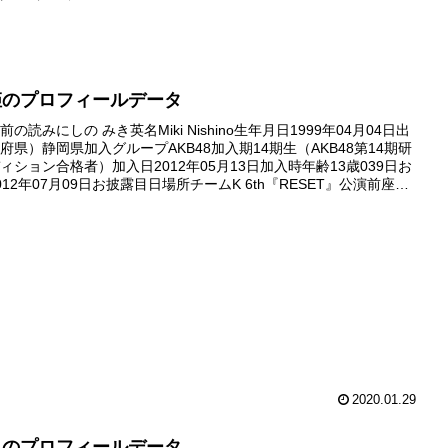
姫のプロフィールデータ
の読みにしの みき英名Miki Nishino生年月日1999年04月04日出
府県）静岡県加入グループAKB48加入期14期生（AKB48第14期研
ィション合格者）加入日2012年05月13日加入時年齢13歳039日お
12年07月09日お披露目日場所チームK 6th『RESET』公演前座ガ
ビュー日201...
2020.01.29
月のプロフィールデータ