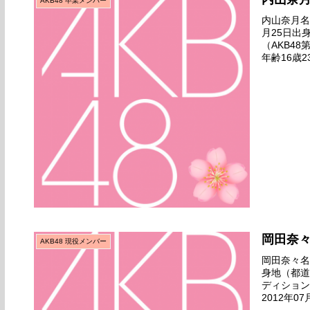
AKB48 卒業メンバー
内山奈月名前
月25日出
（AKB4
年齢16歳2
6th『RE
岡田奈
AKB48 現役メンバー
岡田奈々名前
身地（都道
ディション
2012年