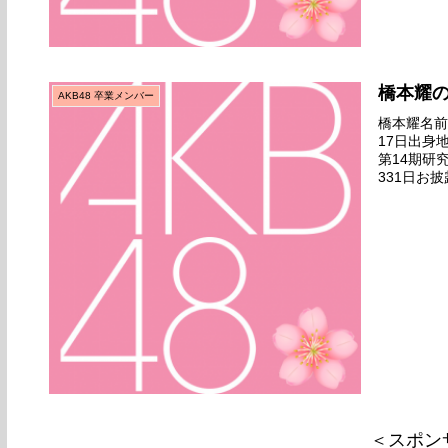
橋本耀
AKB48 卒業メンバー
橋本耀名前の
17日出身
第14期研
331日お披
前座ガールズ
＜スポン