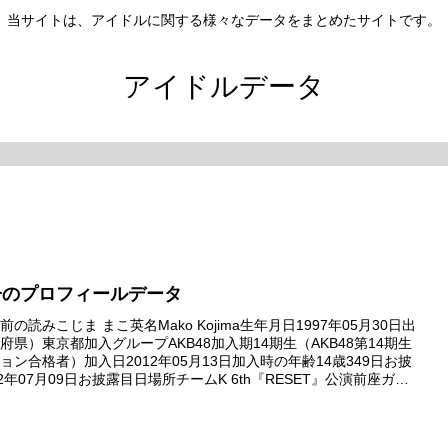
当サイトは、アイドルに関する様々なデータをまとめたサイトです。
アイドルデータ
子のプロフィールデータ
の読みこじま まこ英名Mako Kojima生年月日1997年05月30日出
府県）東京都加入グループAKB48加入期14期生（AKB48第14期生
ョン合格者）加入日2012年05月13日加入時の年齢14歳349日お披
2年07月09日お披露目日場所チームK 6th『RESET』公演前座ガー
ュー日2012年...