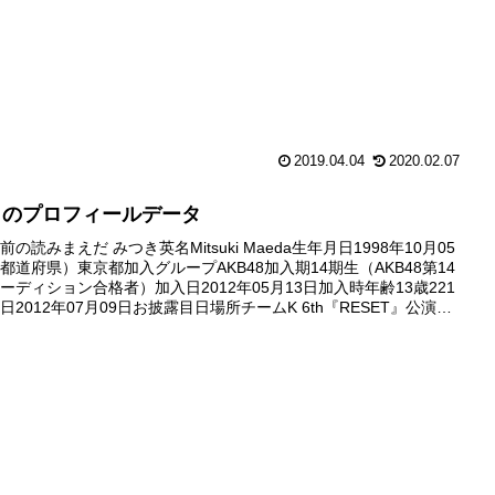
2019.04.04
2020.02.07
月のプロフィールデータ
の読みまえだ みつき英名Mitsuki Maeda生年月日1998年10月05
都道府県）東京都加入グループAKB48加入期14期生（AKB48第14
ーディション合格者）加入日2012年05月13日加入時年齢13歳221
2012年07月09日お披露目日場所チームK 6th『RESET』公演前
劇場デビュー日2...