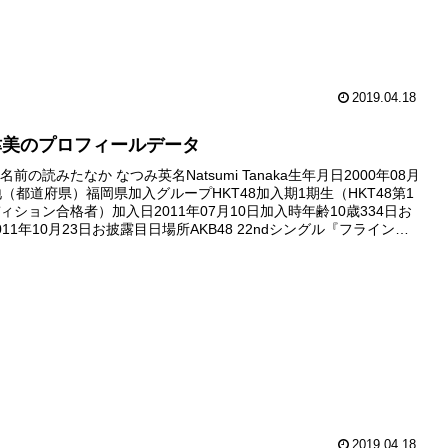
2019.04.18
津美のプロフィールデータ
前の読みたなか なつみ英名Natsumi Tanaka生年月日2000年08月
地（都道府県）福岡県加入グループHKT48加入期1期生（HKT48第1
ィション合格者）加入日2011年07月10日加入時年齢10歳334日お
11年10月23日お披露目日場所AKB48 22ndシングル『フライング
国握手会（西武ド...
2019.04.18