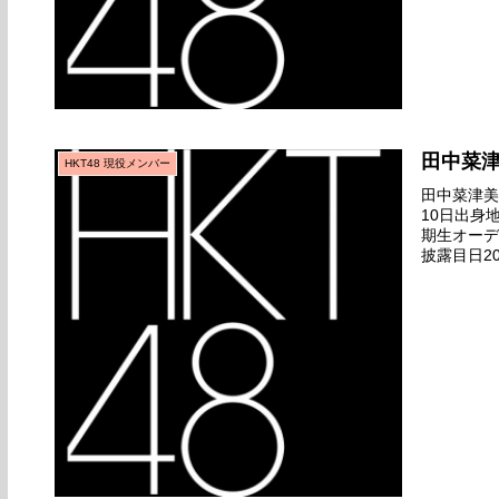
田中菜
HKT48 現役メンバー
田中菜津美名
10日出身
期生オーデ
披露目日20
ゲット』全