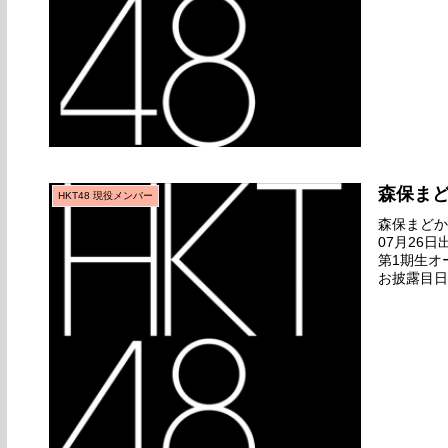
森保ま
HKT48 現役メンバー
森保まどか名
07月26
第1期生オ
お披露目日2
グゲット』