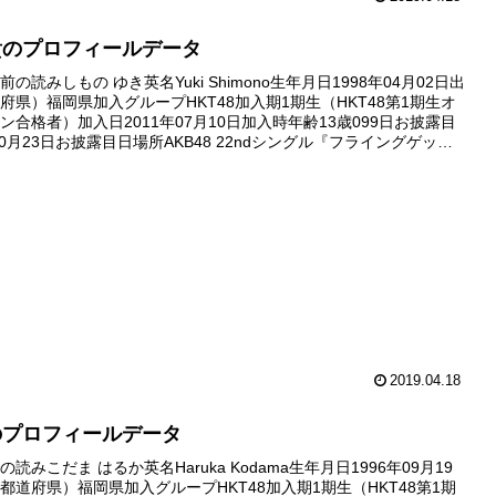
貴のプロフィールデータ
の読みしもの ゆき英名Yuki Shimono生年月日1998年04月02日出
府県）福岡県加入グループHKT48加入期1期生（HKT48第1期生オ
ン合格者）加入日2011年07月10日加入時年齢13歳099日お披露目
10月23日お披露目日場所AKB48 22ndシングル『フライングゲッ
手会（西武ドーム）劇...
2019.04.18
のプロフィールデータ
読みこだま はるか英名Haruka Kodama生年月日1996年09月19
都道府県）福岡県加入グループHKT48加入期1期生（HKT48第1期