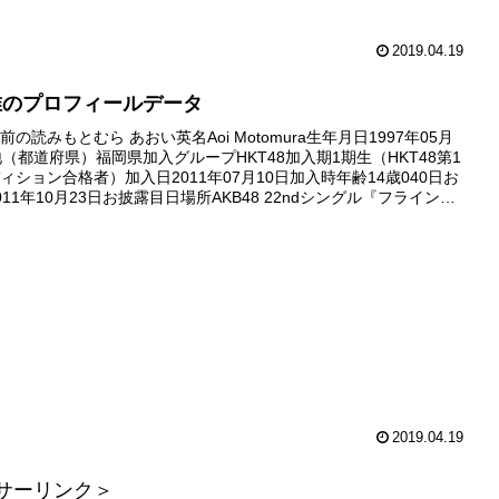
2019.04.19
唯のプロフィールデータ
の読みもとむら あおい英名Aoi Motomura生年月日1997年05月
地（都道府県）福岡県加入グループHKT48加入期1期生（HKT48第1
ィション合格者）加入日2011年07月10日加入時年齢14歳040日お
11年10月23日お披露目日場所AKB48 22ndシングル『フライング
国握手会（西武ドーム...
2019.04.19
サーリンク＞