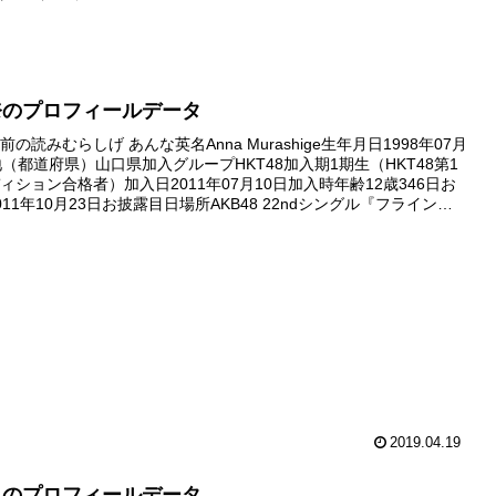
奈のプロフィールデータ
の読みむらしげ あんな英名Anna Murashige生年月日1998年07月
地（都道府県）山口県加入グループHKT48加入期1期生（HKT48第1
ィション合格者）加入日2011年07月10日加入時年齢12歳346日お
11年10月23日お披露目日場所AKB48 22ndシングル『フライング
国握手会（西武ド...
2019.04.19
良のプロフィールデータ