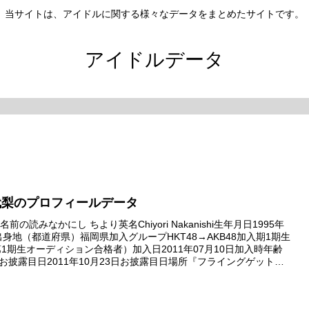
当サイトは、アイドルに関する様々なデータをまとめたサイトです。
アイドルデータ
代梨のプロフィールデータ
前の読みなかにし ちより英名Chiyori Nakanishi生年月日1995年
日出身地（都道府県）福岡県加入グループHKT48→AKB48加入期1期生
8第1期生オーディション合格者）加入日2011年07月10日加入時年齢
9日お披露目日2011年10月23日お披露目日場所『フライングゲット』
（西武ドーム）劇...