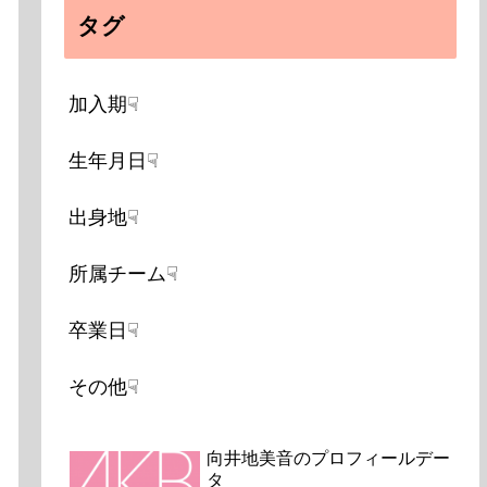
タグ
加入期☟
生年月日☟
出身地☟
所属チーム☟
卒業日☟
その他☟
向井地美音のプロフィールデー
タ