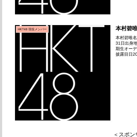
本村碧
HKT48 現役メンバー
本村碧唯名前
31日出身
期生オーデ
披露目日20
ゲット』全
＜スポン