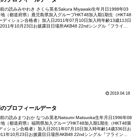
の読みみやわき さくら英名Sakura Miyawaki生年月日1998年03
身地（都道府県）鹿児島県加入グループHKT48加入期1期生（HKT48
ーディション合格者）加入日2011年07月10日加入時年齢13歳113日
011年10月23日お披露目日場所AKB48 22ndシングル『フライン
全国握手会（西...
2019.04.18
摘のプロフィールデータ
の読みまつおか なつみ英名Natsumi Matsuoka生年月日1996年08
身地（都道府県）福岡県加入グループHKT48加入期1期生（HKT48第
ディション合格者）加入日2011年07月10日加入時年齢14歳336日お
11年10月23日お披露目日場所AKB48 22ndシングル『フライング