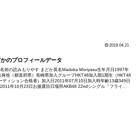
2019.04.21
どかのプロフィールデータ
前の読みもりやす まどか英名Madoka Moriyasu生年月日1997年
日出身地（都道府県）長崎県加入グループHKT48加入期1期生（HKT48
ーディション合格者）加入日2011年07月10日加入時年齢13歳349日
011年10月23日お披露目日場所AKB48 22ndシングル『フライン
全国握手会（西...