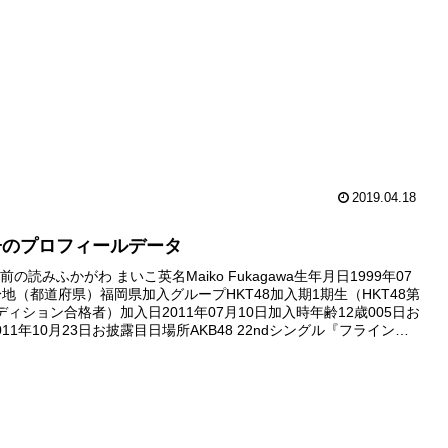
国握手会（西...
2019.04.18
子のプロフィールデータ
の読みふかがわ まいこ英名Maiko Fukagawa生年月日1999年07
身地（都道府県）福岡県加入グループHKT48加入期1期生（HKT48第
ディション合格者）加入日2011年07月10日加入時年齢12歳005日お
11年10月23日お披露目日場所AKB48 22ndシングル『フライング
国握手会（西武ド...