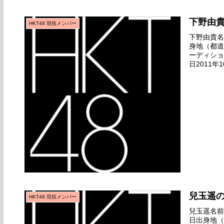
下野由
HKT48 現役メンバー
下野由貴名前
身地（都道
ーディショ
日2011年
ト』全国握
兒玉遥
HKT48 現役メンバー
兒玉遥名前の
日出身地（