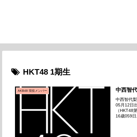
HKT48 1期生
中西智
AKB48 現役メンバー
中西智代梨名
05月12
（HKT4
16歳05
全国握手会