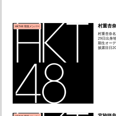
村重杏
HKT48 現役メンバー
村重杏奈名前
29日出身
期生オーデ
披露目日20
ゲット』全
宮脇咲