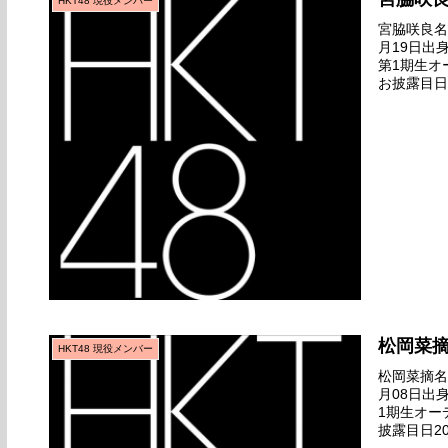
HKT48 現役メンバー
宮脇咲良名前
月19日出
第1期生オ
お披露目日2
グゲット』
松岡菜
HKT48 現役メンバー
松岡菜摘名前
月08日出
1期生オー
披露目日20