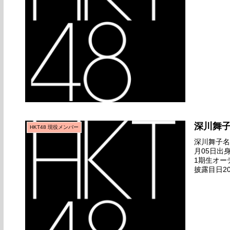
ゲット』全
深川舞
HKT48 現役メンバー
深川舞子名前
月05日出
1期生オー
披露目日20
ゲット』全